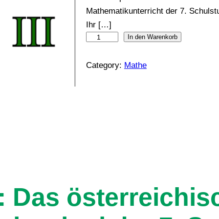
Mathematikunterricht der 7. Schulst
Ihr […]
A
In den Warenkorb
l
Category:
Mathe
l
e
s
M
a
t
h
e
3
: Das österreichis
–
D
L