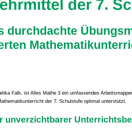
hrmittel der 7. Sc
M
A
0
s durchdachte Übungsma
7
M
erten Mathematikunterri
e
n
g
e
gelika Falk, ist Alles Mathe 3 ein umfassendes Arbeitsmappe
thematikunterricht der 7. Schulstufe optimal unterstützt.
 unverzichtbarer Unterrichtsbeg