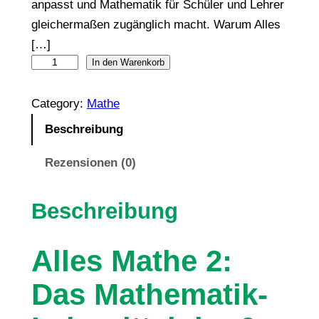
anpasst und Mathematik für Schüler und Lehrer
gleichermaßen zugänglich macht. Warum Alles
[…]
A
In den Warenkorb
l
Category:
Mathe
l
e
Beschreibung
s
Rezensionen (0)
M
a
t
Beschreibung
h
e
Alles Mathe 2:
2
–
Das Mathematik-
D