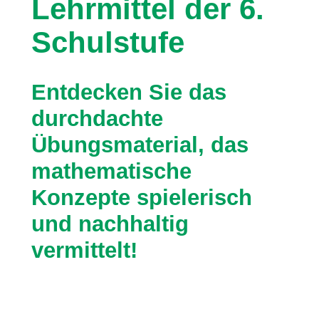
Lehrmittel der 6.
L
M
Schulstufe
A
0
6
Entdecken Sie das
M
durchdachte
e
Übungsmaterial, das
n
g
mathematische
e
Konzepte spielerisch
und nachhaltig
vermittelt!