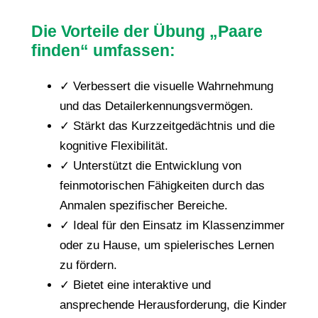
i
Die Vorteile der Übung „Paare
n
finden“ umfassen:
d
e
✓ Verbessert die visuelle Wahrnehmung
n
und das Detailerkennungsvermögen.
M
✓ Stärkt das Kurzzeitgedächtnis und die
e
kognitive Flexibilität.
n
✓ Unterstützt die Entwicklung von
g
feinmotorischen Fähigkeiten durch das
e
Anmalen spezifischer Bereiche.
✓ Ideal für den Einsatz im Klassenzimmer
oder zu Hause, um spielerisches Lernen
zu fördern.
✓ Bietet eine interaktive und
ansprechende Herausforderung, die Kinder