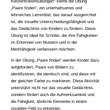
Konzentrationsübungen“-Reihe die Übung
z
„Paare finden“, ein unterhaltsames und
e
lehrreiches Lernmittel, das darauf ausgerichtet
n
ist, die visuelle Unterscheidungsfähigkeit und
t
das Gedächtnis von Kindern zu fördern. Diese
r
Übung ist ideal für Schüler, die ihre Fähigkeiten
a
im Erkennen von Mustern und in der
t
Merkfähigkeit verbessern möchten.
i
o
In der Übung „Paare finden“ werden Kinder dazu
n
aufgefordert, Paare von Bildern zu
P
identifizieren, die identisch sind, und diese mit
a
der gleichen Farbe zu markieren. Diese Aktivität
a
unterstützt nicht nur das visuelle Gedächtnis,
r
sondern fördert auch die Aufmerksamkeit und
e
die Fähigkeit, ähnliche Elemente in einem
f
visuellen Feld zu erkennen.