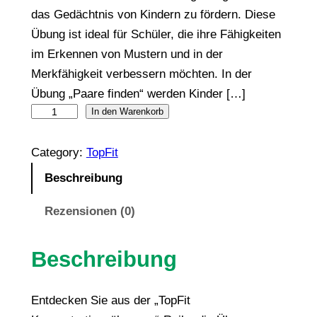
das Gedächtnis von Kindern zu fördern. Diese
Übung ist ideal für Schüler, die ihre Fähigkeiten
im Erkennen von Mustern und in der
Merkfähigkeit verbessern möchten. In der
Übung „Paare finden“ werden Kinder […]
2
In den Warenkorb
2
Category:
TopFit
T
o
Beschreibung
p
Rezensionen (0)
F
i
t
Beschreibung
K
o
Entdecken Sie aus der „TopFit
n