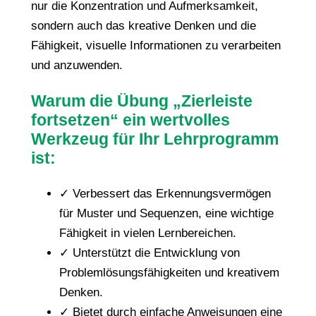
s
nur die Konzentration und Aufmerksamkeit,
i
sondern auch das kreative Denken und die
c
Fähigkeit, visuelle Informationen zu verarbeiten
Z
und anzuwenden.
i
Warum die Übung „Zierleiste
e
fortsetzen“ ein wertvolles
r
Werkzeug für Ihr Lehrprogramm
l
ist:
e
i
✓ Verbessert das Erkennungsvermögen
s
für Muster und Sequenzen, eine wichtige
t
Fähigkeit in vielen Lernbereichen.
e
✓ Unterstützt die Entwicklung von
f
Problemlösungsfähigkeiten und kreativem
o
Denken.
r
✓ Bietet durch einfache Anweisungen eine