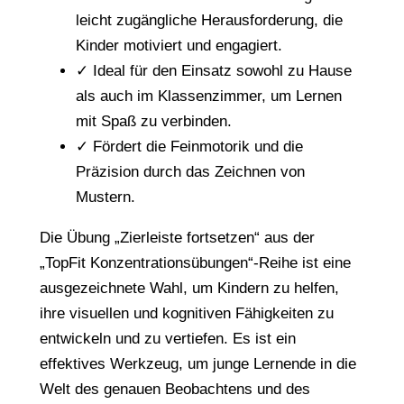
t
leicht zugängliche Herausforderung, die
s
Kinder motiviert und engagiert.
e
✓ Ideal für den Einsatz sowohl zu Hause
t
als auch im Klassenzimmer, um Lernen
z
mit Spaß zu verbinden.
e
✓ Fördert die Feinmotorik und die
n
Präzision durch das Zeichnen von
M
Mustern.
e
n
Die Übung „Zierleiste fortsetzen“ aus der
g
„TopFit Konzentrationsübungen“-Reihe ist eine
e
ausgezeichnete Wahl, um Kindern zu helfen,
ihre visuellen und kognitiven Fähigkeiten zu
entwickeln und zu vertiefen. Es ist ein
effektives Werkzeug, um junge Lernende in die
Welt des genauen Beobachtens und des