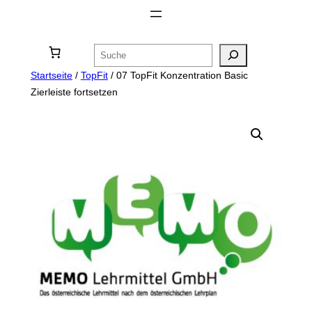
Zum
Inhalt
Suchen
springen
Startseite
/
TopFit
/ 07 TopFit Konzentration Basic
Zierleiste fortsetzen