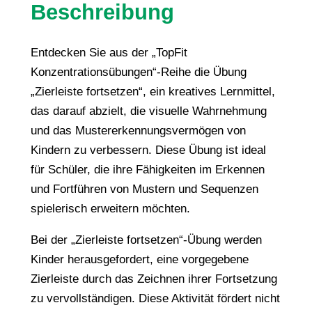
t
Beschreibung
K
o
Entdecken Sie aus der „TopFit
n
Konzentrationsübungen“-Reihe die Übung
z
„Zierleiste fortsetzen“, ein kreatives Lernmittel,
e
das darauf abzielt, die visuelle Wahrnehmung
n
und das Mustererkennungsvermögen von
t
Kindern zu verbessern. Diese Übung ist ideal
r
für Schüler, die ihre Fähigkeiten im Erkennen
a
und Fortführen von Mustern und Sequenzen
t
spielerisch erweitern möchten.
i
o
Bei der „Zierleiste fortsetzen“-Übung werden
n
Kinder herausgefordert, eine vorgegebene
B
Zierleiste durch das Zeichnen ihrer Fortsetzung
a
zu vervollständigen. Diese Aktivität fördert nicht