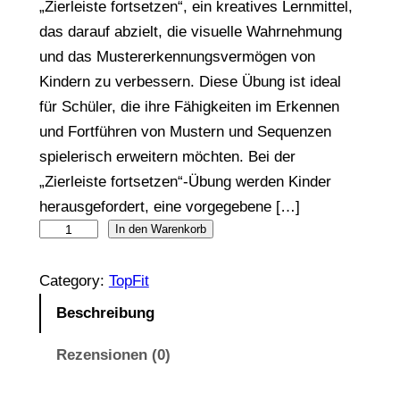
„Zierleiste fortsetzen“, ein kreatives Lernmittel,
das darauf abzielt, die visuelle Wahrnehmung
und das Mustererkennungsvermögen von
Kindern zu verbessern. Diese Übung ist ideal
für Schüler, die ihre Fähigkeiten im Erkennen
und Fortführen von Mustern und Sequenzen
spielerisch erweitern möchten. Bei der
„Zierleiste fortsetzen“-Übung werden Kinder
herausgefordert, eine vorgegebene […]
0
In den Warenkorb
7
Category:
TopFit
T
o
Beschreibung
p
Rezensionen (0)
F
i